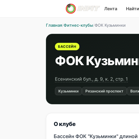
Лента
Найти
Главная
/
Фитнес-клубы
/
ФОК Кузьминки
БАССЕЙН
ФОК Кузьмин
Есенинский бул., д. 9, к. 2, стр. 1
Кузьминки
Рязанский проспект
Вол
О клубе
Бассейн ФОК "Кузьминки" длиной 