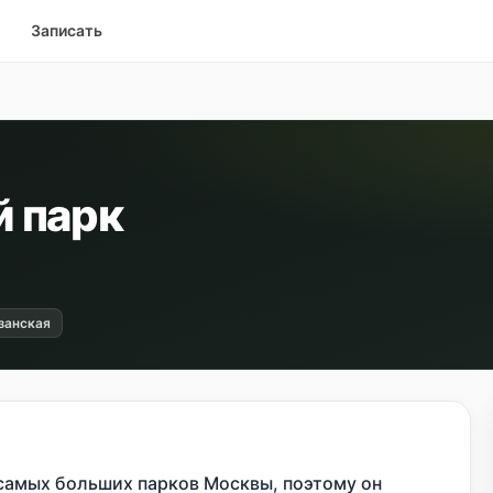
Записать
 парк
занская
 самых больших парков Москвы, поэтому он