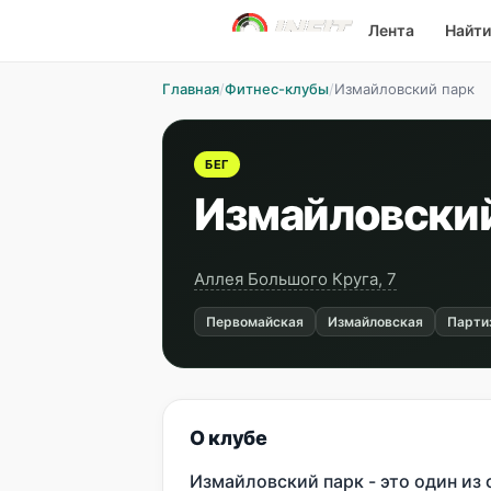
Лента
Найти
Главная
/
Фитнес-клубы
/
Измайловский парк
БЕГ
Измайловский
Aллея Большого Круга, 7
Первомайская
Измайловская
Парти
О клубе
Измайловский парк - это один из