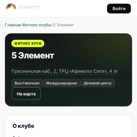
Войти
Главная
/
Фитнес-клубы
/
5 Элемент
ФИТНЕС КЛУБ
5 Элемент
Пресненская наб., 2, ТРЦ «Афимолл Сити», 4 эт
Выставочная
Международная
Деловой центр
На карте
О клубе