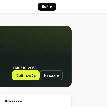
Войти
+74951912958
Сайт клуба
На карте
Контакты