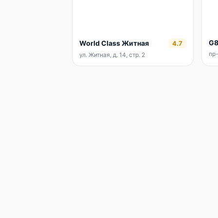
G8
World Class Житная
4.7
пр-
ул. Житная, д. 14, стр. 2