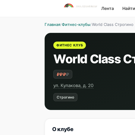
Лента
Найти
Главная
/
Фитнес-клубы
/
World Class Строгино
ФИТНЕС КЛУБ
World Class 
₽₽₽
₽
ул. Кулакова, д. 20
Строгино
О клубе