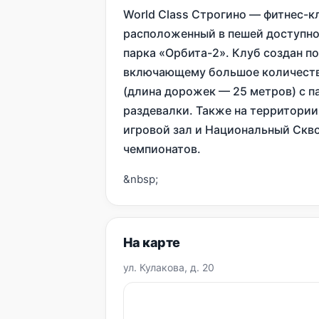
World Class Строгино — фитнес-к
расположенный в пешей доступнос
парка «Орбита-2». Клуб создан п
включающему большое количество
(длина дорожек — 25 метров) с п
раздевалки. Также на территори
игровой зал и Национальный Скв
чемпионатов.
&nbsp;
На карте
ул. Кулакова, д. 20