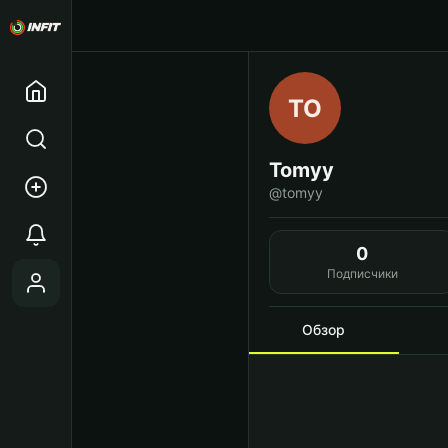
TO
Tomyy
@tomyy
0
Подписчики
Обзор