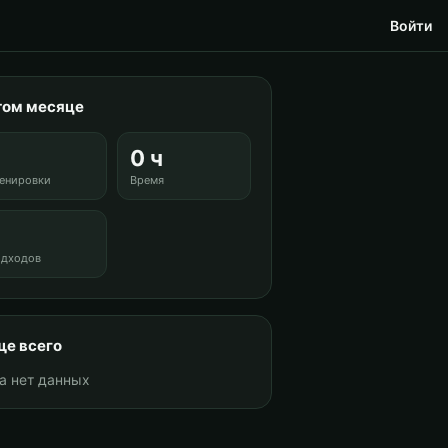
Войти
том месяце
0
0 ч
енировки
Время
0
дходов
е всего
а нет данных