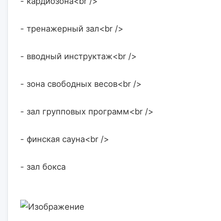
- кардиозона<br />
- тренажерный зал<br />
- вводный инструктаж<br />
- зона свободных весов<br />
- зал групповых программ<br />
- финская сауна<br />
- зал бокса                    
