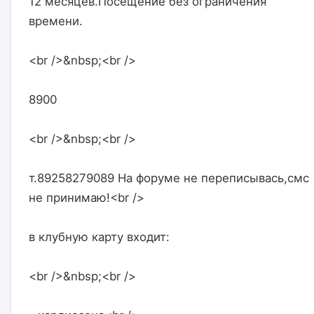
12 месяцев.Посещение без ограничения 
времени.
<br />&nbsp;<br />
8900
<br />&nbsp;<br />
т.89258279089 На форуме не переписывась,смс 
не принимаю!<br />
в клубную карту входит:
<br />&nbsp;<br />