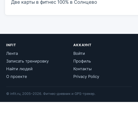
Две карты в фитнес 100% в Солнцево
INFIT
АККАУНТ
Лента
Войти
Записать тренировку
Профиль
Найти людей
Контакты
О проекте
Privacy Policy
© infit.ru, 2005–2026. Фитнес-дневник и GPS-трекер.