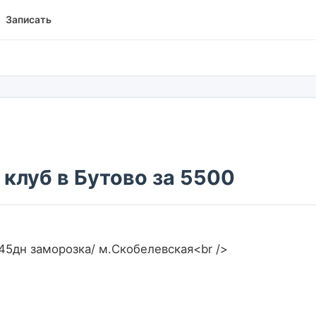
Записать
 клуб в Бутово за 5500
вно 12 мес+45дн заморозка/ м.Скобелевская<br />