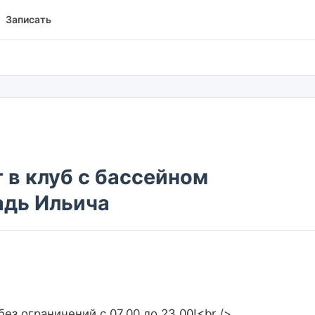
Записать
 в клуб с бассейном
дь Ильича
з ограничений с 07.00 до 23.00!<br />