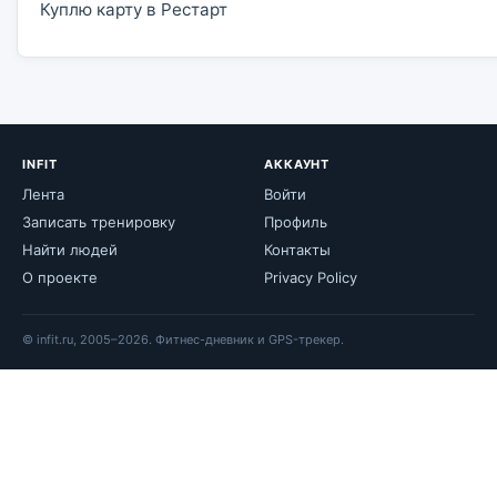
Куплю карту в Рестарт
INFIT
АККАУНТ
Лента
Войти
Записать тренировку
Профиль
Найти людей
Контакты
О проекте
Privacy Policy
© infit.ru, 2005–2026. Фитнес-дневник и GPS-трекер.