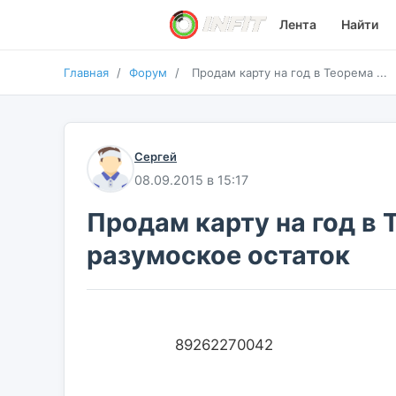
Лента
Найти
Главная
/
Форум
/
Продам карту на год в Теорема ...
Сергей
08.09.2015 в 15:17
Продам карту на год в 
разумоское остаток
                    89262270042                    
