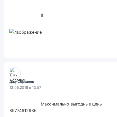
                        !!                        

Джу Сорванец
13.05.2016 в 13:57
                        Максимально выгодные цены 
89774612936                        
