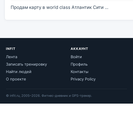
Продам карту в world class Атлантик Сити ...
INFIT
АККАУНТ
Лента
Войти
Записать тренировку
Профиль
Найти людей
Контакты
О проекте
Privacy Policy
© infit.ru, 2005–2026. Фитнес-дневник и GPS-трекер.