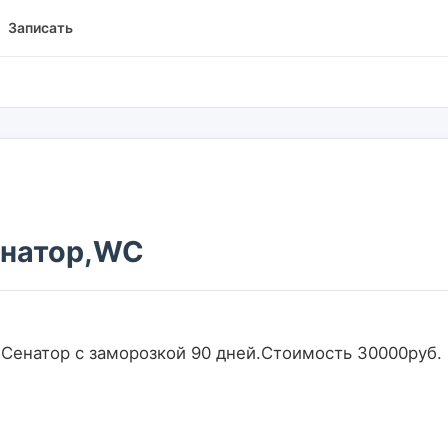
Записать
енатор,WC