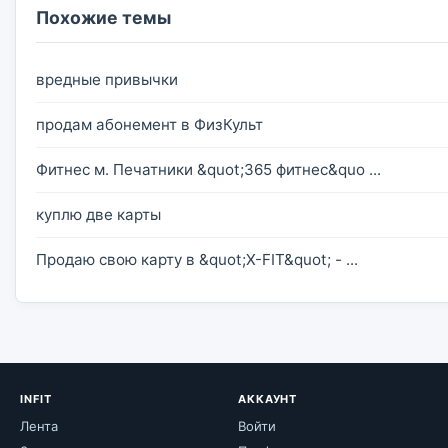
Похожие темы
вредные привычки
продам абонемент в ФизКульт
Фитнес м. Печатники &quot;365 фитнес&quo ...
куплю две карты
Продаю свою карту в &quot;X-FIT&quot; - ...
INFIT
АККАУНТ
Лента
Войти