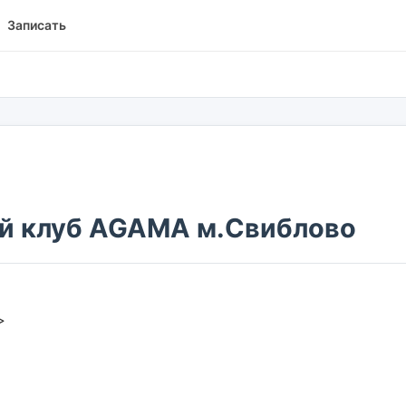
Записать
ий клуб AGAMA м.Свиблово
/>