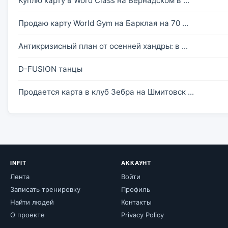
Куплю карту в Word Class на Вернадском в ...
Продаю карту World Gym на Барклая на 70 ...
Антикризисный план от осенней хандры: в ...
D-FUSION танцы
Продается карта в клуб Зебра на Шмитовск ...
INFIT
АККАУНТ
Лента
Войти
Записать тренировку
Профиль
Найти людей
Контакты
О проекте
Privacy Policy