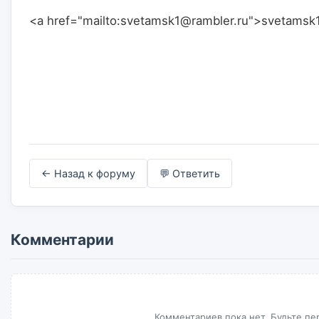
<a href="mailto:svetamsk1@rambler.ru">svetamsk1@rambler.ru</a>
← Назад к форуму
💬 Ответить
Комментарии
Комментариев пока нет. Будьте пе